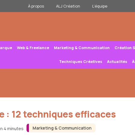
À propos
ALJ Création
L’équipe
Marque
Web & Freelance
Marketing & Communication
Création 
Techniques Créatives
Actualités
À
 : 12 techniques efficaces
Marketing & Communication
on 4 minutes