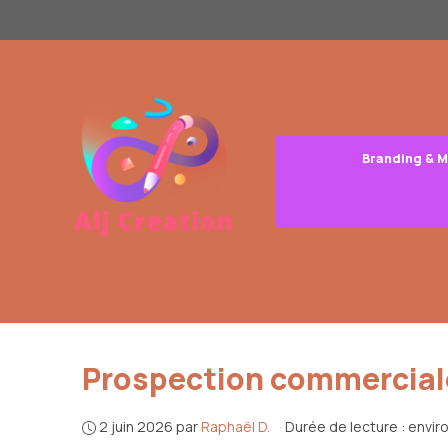
Aller
au
contenu
Branding & 
Prospection commerciale
2 juin 2026
par
Raphaël D.
·
Durée de lecture : envir