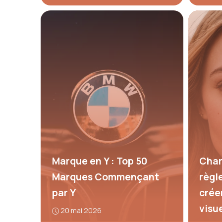
Marque en Y : Top 50
Char
Marques Commençant
règl
par Y
crée
visu
20 mai 2026