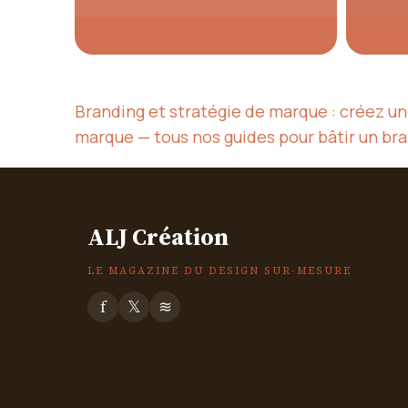
Branding et stratégie de marque : créez u
marque — tous nos guides pour bâtir un br
ALJ Création
LE MAGAZINE DU DESIGN SUR-MESURE
f
𝕏
≋