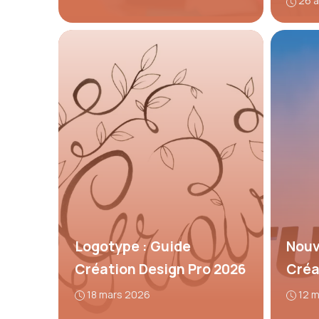
26 a
Logotype : Guide
Nouv
Création Design Pro 2026
Créa
18 mars 2026
12 