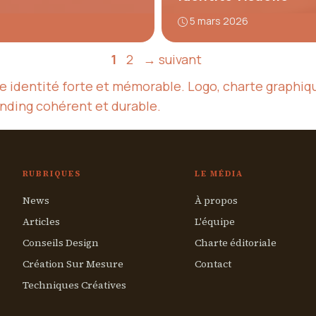
5 mars 2026
Page
Page
1
2
→
suivant
ne identité forte et mémorable. Logo, charte graphi
anding cohérent et durable.
RUBRIQUES
LE MÉDIA
News
À propos
Articles
L'équipe
Conseils Design
Charte éditoriale
Création Sur Mesure
Contact
Techniques Créatives