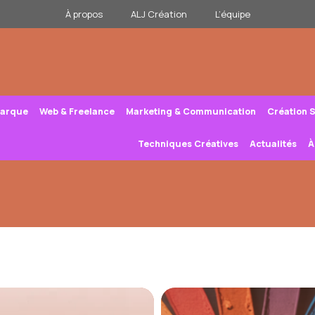
À propos
ALJ Création
L’équipe
Marque
Web & Freelance
Marketing & Communication
Création 
Techniques Créatives
Actualités
À