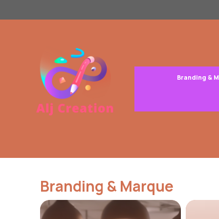
Aller
au
contenu
Branding & 
Branding & Marque