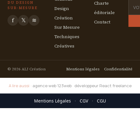
Charte
DU DESIGN
Design
SUR-MESURE
éditoriale
Création
f
𝕏
≋
Contact
Sur Mesure
Techniques
Créatives
© 2026 ALJ Création
Mentions légales
Confidentialité
A lire aussi :
agence web 123web
·
développeur React freelance
Mentions Légales
·
CGV
·
CGU