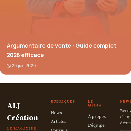
Argumentaire de vente : Guide complet
2026 efficace
26 juin 2026
RUBRIQUES
LE
NEW
ALJ
MÉDIA
Recev
News
Création
À propos
chaqu
Articles
désin
L'équipe
LE MAGAZINE
Conseils