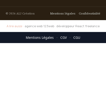
© 2026 ALJ Création
Mentions légales
Confidentialité
A lire aussi :
agence web 123web
·
développeur React freelance
Mentions Légales
·
CGV
·
CGU