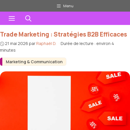
Aller
Menu
au
Menu
contenu
Trade Marketing : Stratégies B2B Efficaces
21 mai 2026
par
Raphaël D.
·
Durée de lecture : environ 4
minutes
Marketing & Communication