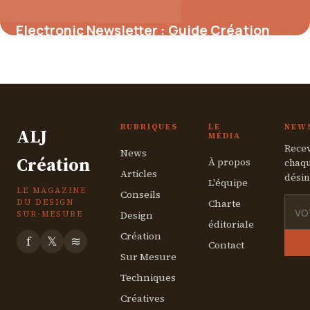
Electronic Newsletter : Guide Création
2026
22 mai 2026
RUBRIQUES
LE
NEW
ALJ
MÉDIA
Recev
News
Création
À propos
chaqu
Articles
désin
L'équipe
LE MAGAZINE
Conseils
Charte
DU DESIGN
Design
SUR-MESURE
éditoriale
Création
f
𝕏
≋
Contact
Sur Mesure
Techniques
Créatives