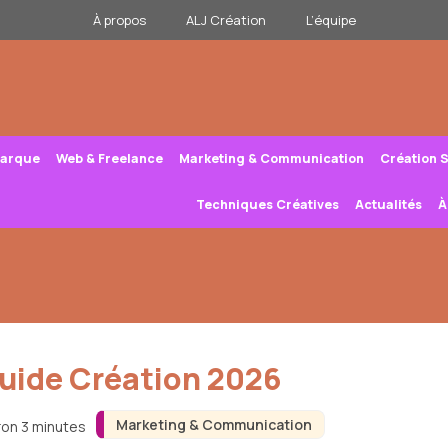
À propos
ALJ Création
L’équipe
Marque
Web & Freelance
Marketing & Communication
Création 
Techniques Créatives
Actualités
À
Guide Création 2026
Marketing & Communication
ron 3 minutes