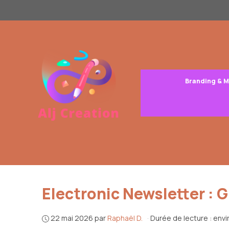
Aller
au
contenu
Branding & 
Electronic Newsletter : 
22 mai 2026
par
Raphaël D.
·
Durée de lecture : envi