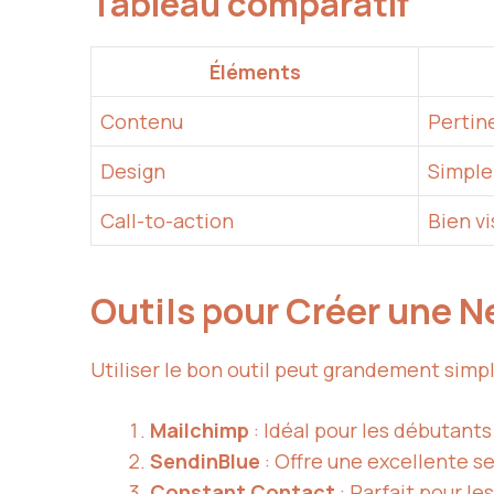
Tableau comparatif
Éléments
Contenu
Pertin
Design
Simple 
Call-to-action
Bien vi
Outils pour Créer une N
Utiliser le bon outil peut grandement simpli
Mailchimp
: Idéal pour les débutant
SendinBlue
: Offre une excellente s
Constant Contact
: Parfait pour le