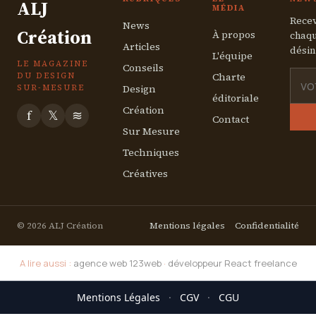
ALJ
MÉDIA
Recev
News
Création
À propos
chaqu
Articles
désin
L'équipe
LE MAGAZINE
Conseils
Charte
DU DESIGN
Design
SUR-MESURE
éditoriale
Création
f
𝕏
≋
Contact
Sur Mesure
Techniques
Créatives
© 2026 ALJ Création
Mentions légales
Confidentialité
A lire aussi :
agence web 123web
·
développeur React freelance
Mentions Légales
·
CGV
·
CGU