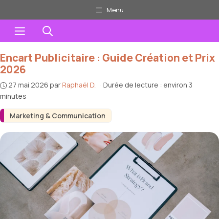
Aller
Menu
au
Menu
contenu
Encart Publicitaire : Guide Création et Prix
2026
27 mai 2026
par
Raphaël D.
·
Durée de lecture : environ 3
minutes
Marketing & Communication