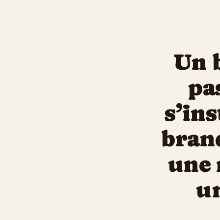
Un 
pa
s’ins
brand
une 
un