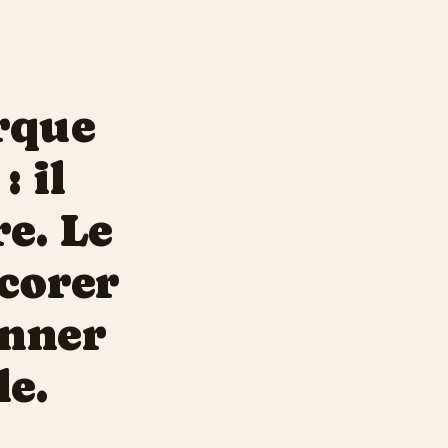
rque
 il
re. Le
écorer
onner
le.