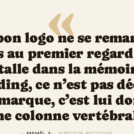
«
bon logo ne se rema
s au premier regard :
talle dans la mémoi
ing, ce n’est pas d
marque, c’est lui d
e colonne vertébra
—
RAPHAËL D.
, DIRECTEUR ARTISTIQUE