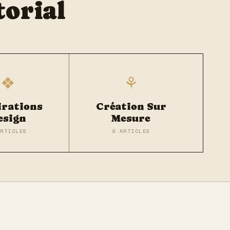
torial
❖
⚘
irations
Création Sur
esign
Mesure
ARTICLES
9 ARTICLES