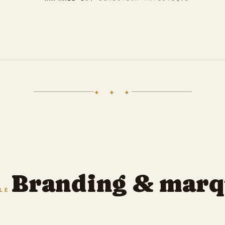
✦ ✦ ✦
Branding & marq
LE