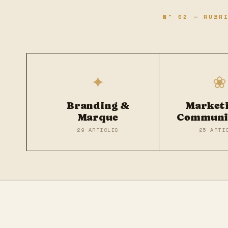
N° 02 — RUBR
✦
❀
Branding &
Market
Marque
Communi
29 ARTICLES
25 ARTI