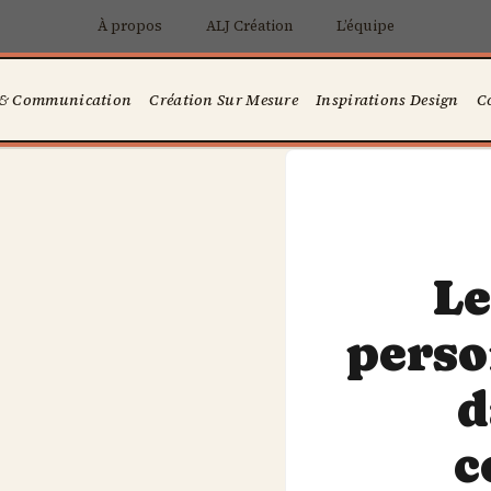
À propos
ALJ Création
L’équipe
 & Communication
Création Sur Mesure
Inspirations Design
C
Le
perso
d
c