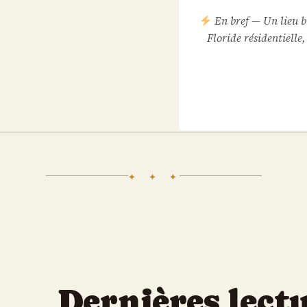
En bref — Un lieu bi
Floride résidentielle
✦ ✦ ✦
Dernières lect