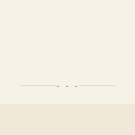
✦ ✦ ✦