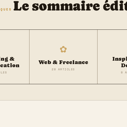
Le sommaire édi
IQUES
✿
ing &
Insp
Web & Freelance
cation
D
28 ARTICLES
CLES
8 