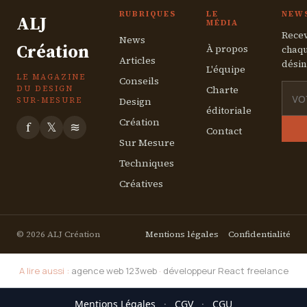
RUBRIQUES
LE
NEW
ALJ
MÉDIA
Recev
News
Création
À propos
chaqu
Articles
désin
L'équipe
LE MAGAZINE
Conseils
Charte
DU DESIGN
Design
SUR-MESURE
éditoriale
Création
f
𝕏
≋
Contact
Sur Mesure
Techniques
Créatives
© 2026 ALJ Création
Mentions légales
Confidentialité
A lire aussi :
agence web 123web
·
développeur React freelance
Mentions Légales
·
CGV
·
CGU