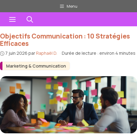
Aller
Menu
au
Menu
contenu
Objectifs Communication : 10 Stratégies
Efficaces
7 juin 2026
par
Raphaël D.
·
Durée de lecture : environ 4 minutes
Marketing & Communication