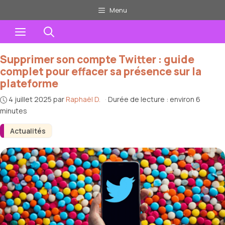
Aller
Menu
au
Menu
contenu
Supprimer son compte Twitter : guide
complet pour effacer sa présence sur la
plateforme
4 juillet 2025
par
Raphaël D.
·
Durée de lecture : environ 6
minutes
Actualités