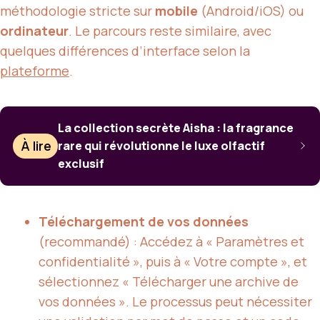
méthodologie stricte sur
mobile
(Android/iOS) ou
ordinateur
. Le parcours reste similaire, avec
quelques différences d’interface selon la
plateforme
.
La collection secrète Aisha : la fragrance
À lire
rare qui révolutionne le luxe olfactif
exclusif
Téléchargement de vos données
(recommandé) : Accédez à « Paramètres et
confidentialité », puis à « Votre compte », et
sélectionnez « Télécharger une archive de
vos données ». Le processus peut nécessiter