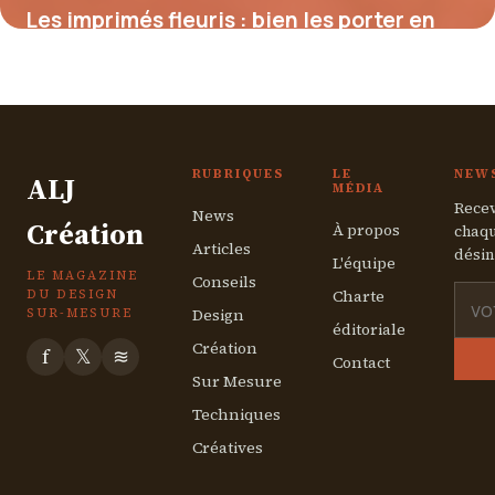
Les imprimés fleuris : bien les porter en
toute saison
31 juillet 2025
RUBRIQUES
LE
NEW
ALJ
MÉDIA
Recev
News
Création
À propos
chaqu
Articles
désin
L'équipe
LE MAGAZINE
Conseils
Charte
DU DESIGN
Design
SUR-MESURE
éditoriale
Création
f
𝕏
≋
Contact
Sur Mesure
Techniques
Créatives