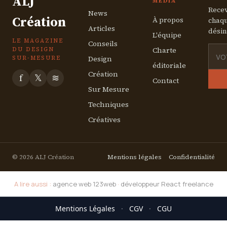
ALJ
MÉDIA
Recev
News
Création
À propos
chaqu
Articles
désin
L'équipe
LE MAGAZINE
Conseils
Charte
DU DESIGN
Design
SUR-MESURE
éditoriale
Création
f
𝕏
≋
Contact
Sur Mesure
Techniques
Créatives
© 2026 ALJ Création
Mentions légales
Confidentialité
A lire aussi :
agence web 123web
·
développeur React freelance
Mentions Légales
·
CGV
·
CGU