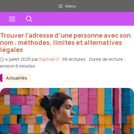
Aller
Menu
au
Menu
contenu
Trouver l’adresse d’une personne avec son
nom : méthodes, limites et alternatives
légales
4 juillet 2025
par
Raphaël D.
·
66 lectures
·
Durée de lecture :
environ 6 minutes
Actualités