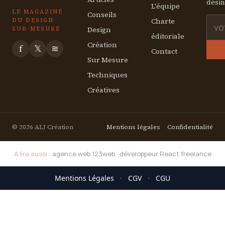
désin
L'équipe
LE MAGAZINE
Conseils
Charte
DU DESIGN
Design
SUR-MESURE
éditoriale
Création
f
𝕏
≋
Contact
Sur Mesure
Techniques
Créatives
© 2026 ALJ Création
Mentions légales
Confidentialité
A lire aussi :
agence web 123web
·
développeur React freelance
Mentions Légales
·
CGV
·
CGU