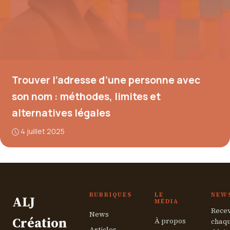
Trouver l’adresse d’une personne avec
son nom : méthodes, limites et
alternatives légales
4 juillet 2025
RUBRIQUES
LE
NEW
ALJ
MÉDIA
Recev
News
Création
À propos
chaqu
Articles