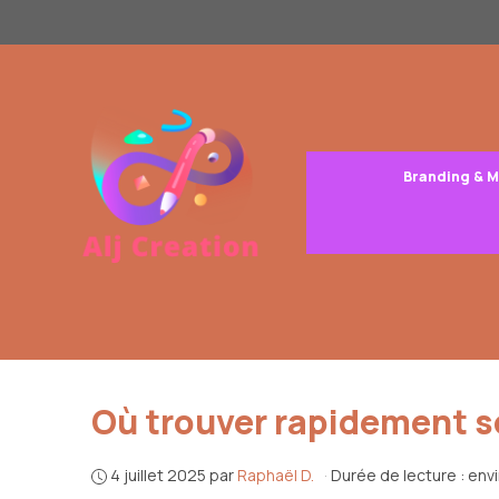
Aller
au
contenu
Branding & 
Où trouver rapidement s
4 juillet 2025
par
Raphaël D.
·
Durée de lecture : env