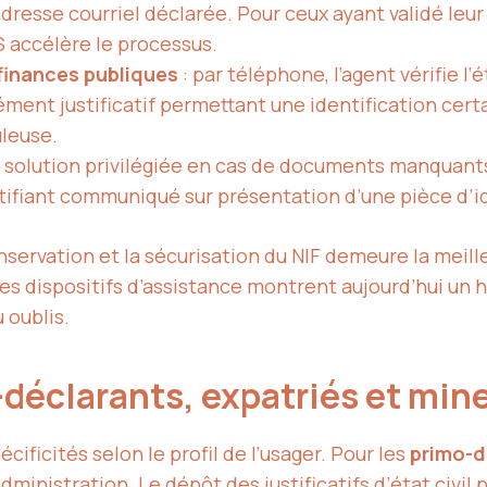
 l’adresse courriel déclarée. Pour ceux ayant validé l
S accélère le processus.
finances publiques
: par téléphone, l’agent vérifie l
lément justificatif permettant une identification cer
leuse.
 solution privilégiée en cas de documents manquants
entifiant communiqué sur présentation d’une pièce d’i
nservation et la sécurisation du NIF demeure la meil
s dispositifs d’assistance montrent aujourd’hui un hau
 oublis.
o-déclarants, expatriés et min
cificités selon le profil de l’usager. Pour les
primo-d
ministration. Le dépôt des justificatifs d’état civil p