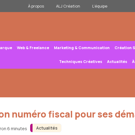
À propos
ALJ Création
L’équipe
Marque
Web & Freelance
Marketing & Communication
Création 
Techniques Créatives
Actualités
À
on numéro fiscal pour ses dém
Actualités
iron 6 minutes