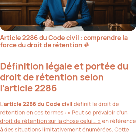
Article 2286 du Code civil : comprendre la
force du droit de rétention
#
Définition légale et portée du
droit de rétention selon
l’article 2286
L’
article 2286 du Code civil
définit le droit de
rétention en ces termes :
« Peut se prévaloir d’un
droit de rétention sur la chose celui… »
en référence
à des situations limitativement énumérées. Cette