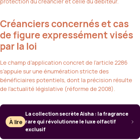
protection du créancier et celle du débiteur.
Créanciers concernés et cas
de figure expressément visés
par la loi
Le champ d’application concret de l’article 2286
s’appuie sur une énumération stricte des
bénéficiaires potentiels, dont la précision résulte
de l’actualité législative (réforme de 2008).
La collection secrète Aisha : la fragrance
À lire
rare qui révolutionne le luxe olfactif
exclusif