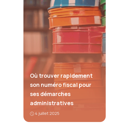
Où trouver rapidement
son numéro fiscal pour
ses démarches
administratives
4 juillet 2025