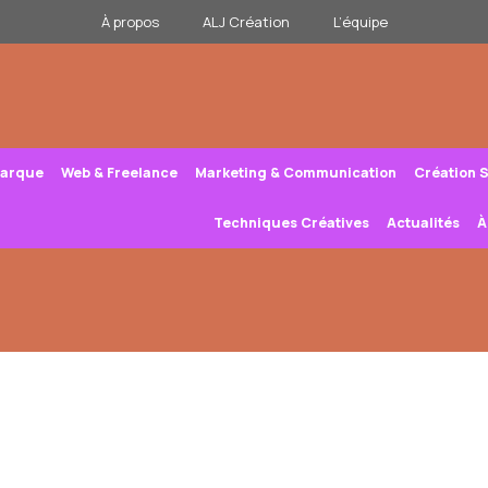
À propos
ALJ Création
L’équipe
Marque
Web & Freelance
Marketing & Communication
Création 
Techniques Créatives
Actualités
À