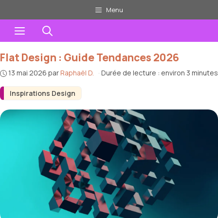
Aller
Menu
au
Menu
contenu
Flat Design : Guide Tendances 2026
13 mai 2026
par
Raphaël D.
·
Durée de lecture : environ 3 minutes
Inspirations Design