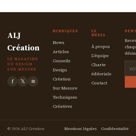
contemporaine grâce à une innovation
exclusive
14 août 2025
RUBRIQUES
LE
NEW
ALJ
MÉDIA
Recev
News
Création
À propos
chaqu
Articles
désin
L'équipe
LE MAGAZINE
Conseils
Charte
DU DESIGN
Design
SUR-MESURE
éditoriale
Création
f
𝕏
≋
Contact
Sur Mesure
Techniques
Créatives
© 2026 ALJ Création
Mentions légales
Confidentialité