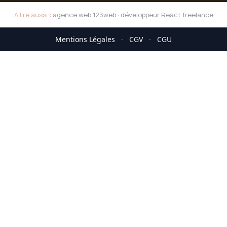
A lire aussi :
agence web 123web
·
développeur React freelance
Mentions Légales
·
CGV
·
CGU