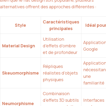
Bien que le flat design soit populaire, plusieurs
alternatives offrent des approches différentes :
Caractéristiques
Style
Idéal pou
principales
Utilisation
Applicatio
Material Design
d’effets d’ombre
Google
et de profondeur
Applicatio
Répliques
nécessitan
Skeuomorphisme
réalistes d’objets
une
physiques
familiarité
Combinaison
d’effets 3D subtils
Interfaces
Neumorphisme