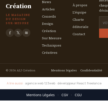
Recev
News
Création
À propos
chaqu
Articles
désin
L'équipe
LE MAGAZINE
Conseils
Charte
DU DESIGN
Design
SUR-MESURE
éditoriale
Création
f
𝕏
≋
Contact
Sur Mesure
Techniques
Créatives
© 2026 ALJ Création
Mentions légales
Confidentialité
A lire aussi :
agence web 123web
·
développeur React freelance
Mentions Légales
·
CGV
·
CGU