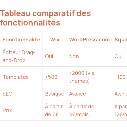
Tableau comparatif des
fonctionnalités
Fonctionnalité
Wix
WordPress.com
Squa
Éditeur Drag-
Oui
Non
Oui
and-Drop
+2000 (via
Templates
+500
+100
thèmes)
SEO
Basique
Avancé
Avan
À partir
À partir de
À par
Prix
de 0€
4€/mois
12€/