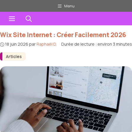
Aller
Menu
au
Menu
contenu
Wix Site Internet : Créer Facilement 2026
18 juin 2026
par
Raphaël D.
·
Durée de lecture : environ 3 minutes
Articles