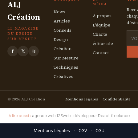
RUBRIQUES
LE
NEW
ALJ
MÉDIA
Recev
News
Création
À propos
chaqu
Articles
désin
L'équipe
LE MAGAZINE
Conseils
Charte
DU DESIGN
Design
SUR-MESURE
éditoriale
Création
f
𝕏
≋
Contact
Sur Mesure
Techniques
Créatives
© 2026 ALJ Création
Mentions légales
Confidentialité
A lire aussi :
agence web 123web
·
développeur React freelance
Mentions Légales
·
CGV
·
CGU