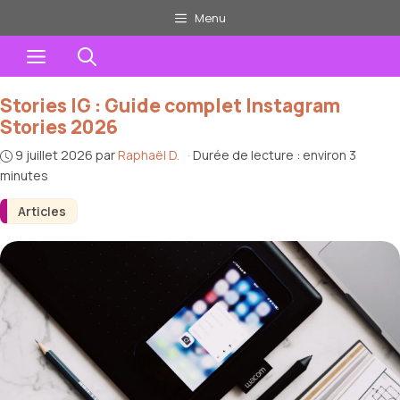
Aller
Menu
au
Menu
contenu
Stories IG : Guide complet Instagram
Stories 2026
9 juillet 2026
par
Raphaël D.
·
Durée de lecture : environ 3
minutes
Articles