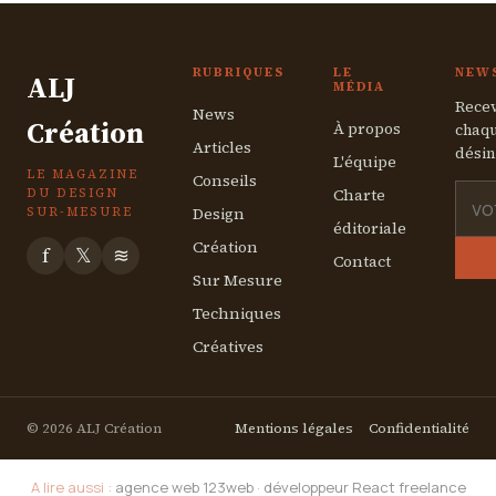
RUBRIQUES
LE
NEW
ALJ
MÉDIA
Recev
News
Création
À propos
chaqu
Articles
désin
L'équipe
LE MAGAZINE
Conseils
Charte
DU DESIGN
Design
SUR-MESURE
éditoriale
Création
f
𝕏
≋
Contact
Sur Mesure
Techniques
Créatives
© 2026 ALJ Création
Mentions légales
Confidentialité
A lire aussi :
agence web 123web
·
développeur React freelance