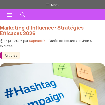
Aller
Menu
au
Menu
contenu
Marketing d’Influence : Stratégies
Efficaces 2026
17 juin 2026
par
Raphaël D.
·
Durée de lecture : environ 4
minutes
Articles