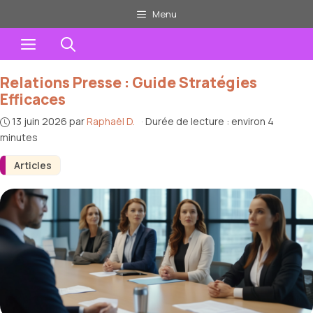
Aller
Menu
au
Menu
contenu
Relations Presse : Guide Stratégies
Efficaces
13 juin 2026
par
Raphaël D.
·
Durée de lecture : environ 4
minutes
Articles