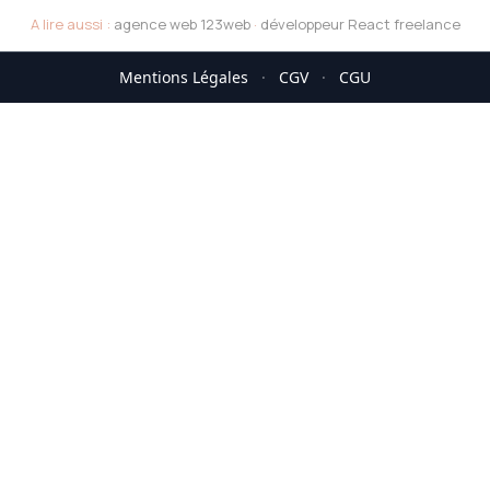
A lire aussi :
agence web 123web
·
développeur React freelance
Mentions Légales
·
CGV
·
CGU