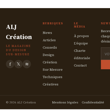
5 juillet 2026
RUBRIQUES
LE
NEW
ALJ
MÉDIA
Recev
News
Création
À propos
chaqu
Articles
désin
L'équipe
LE MAGAZINE
Conseils
Charte
DU DESIGN
Design
SUR-MESURE
éditoriale
Création
f
𝕏
≋
Contact
Sur Mesure
Techniques
Créatives
© 2026 ALJ Création
Mentions légales
Confidentialité