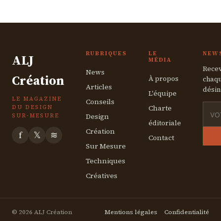
6 juillet 2026
RUBRIQUES
LE
NEW
ALJ
MÉDIA
Recev
News
Création
À propos
chaqu
Articles
désin
L'équipe
LE MAGAZINE
Conseils
Charte
DU DESIGN
Design
SUR-MESURE
éditoriale
Création
f
𝕏
≋
Contact
Sur Mesure
Techniques
Créatives
© 2026 ALJ Création
Mentions légales
Confidentialité