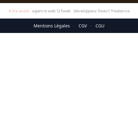
A lire aussi :
agence web 123web
·
développeur React freelance
Mentions Légales
·
CGV
·
CGU