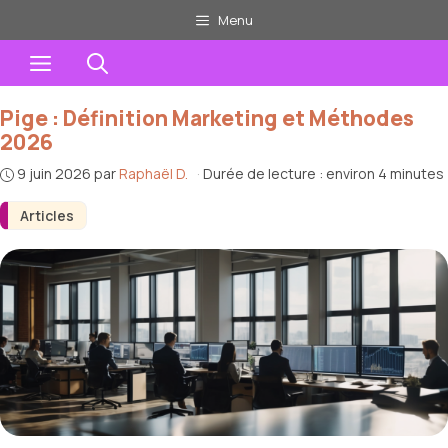
Aller
Menu
au
Menu
contenu
Pige : Définition Marketing et Méthodes
2026
9 juin 2026
par
Raphaël D.
·
Durée de lecture : environ 4 minutes
Articles