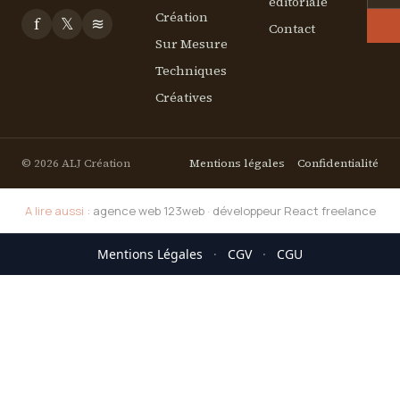
éditoriale
Création
f
𝕏
≋
Contact
Sur Mesure
Techniques
Créatives
© 2026 ALJ Création
Mentions légales
Confidentialité
A lire aussi :
agence web 123web
·
développeur React freelance
Mentions Légales
·
CGV
·
CGU