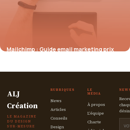
Mailchimp : Guide email marketing prix
2026
5 juillet 2026
RUBRIQUES
LE
NEW
ALJ
MÉDIA
Recev
News
Création
À propos
chaqu
Articles
désin
L'équipe
LE MAGAZINE
Conseils
Charte
DU DESIGN
Design
SUR-MESURE