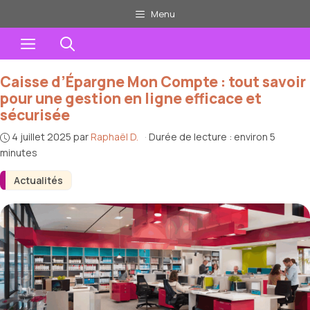
Aller
Menu
au
Menu
contenu
Caisse d’Épargne Mon Compte : tout savoir
pour une gestion en ligne efficace et
sécurisée
4 juillet 2025
par
Raphaël D.
·
Durée de lecture : environ 5
minutes
Actualités