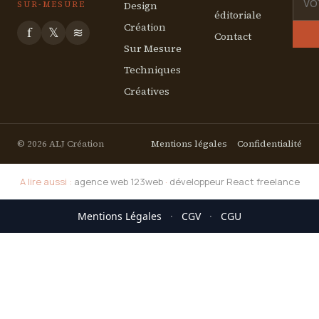
Design
SUR-MESURE
éditoriale
Création
f
𝕏
≋
Contact
Sur Mesure
Techniques
Créatives
© 2026 ALJ Création
Mentions légales
Confidentialité
A lire aussi :
agence web 123web
·
développeur React freelance
Mentions Légales
·
CGV
·
CGU