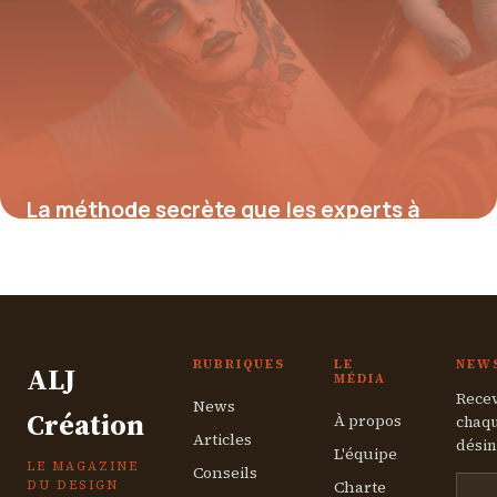
La méthode secrète que les experts à
Nantes utilisent pour effacer n’importe
quel tatouage rapidement et en toute
sécurité
7 août 2025
RUBRIQUES
LE
NEW
ALJ
MÉDIA
Recev
News
Création
À propos
chaqu
Articles
désin
L'équipe
LE MAGAZINE
Conseils
Charte
DU DESIGN