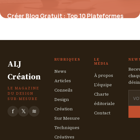
Créer Blog Gratuit : Top 10 Plateformes
2026
6 mai 2026
RUBRIQUES
LE
NEW
ALJ
MÉDIA
Recev
News
Création
À propos
chaqu
Articles
désin
L'équipe
LE MAGAZINE
Conseils
Charte
DU DESIGN
Design
SUR-MESURE
éditoriale
Création
f
𝕏
≋
Contact
Sur Mesure
Techniques
Créatives