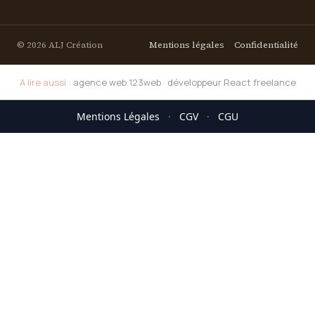
© 2026 ALJ Création
Mentions légales
Confidentialité
A lire aussi :
agence web 123web
·
développeur React freelance
Mentions Légales
·
CGV
·
CGU