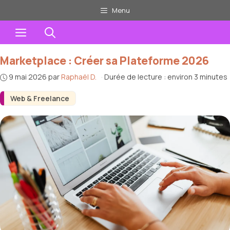
Aller
Menu
au
Menu
contenu
Marketplace : Créer sa Plateforme 2026
9 mai 2026
par
Raphaël D.
·
Durée de lecture : environ 3 minutes
Web & Freelance