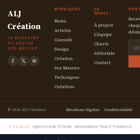
RUBRIQUES
LE
NEW
ALJ
MÉDIA
Recev
News
Création
À propos
chaqu
Articles
désin
L'équipe
LE MAGAZINE
Conseils
Charte
DU DESIGN
Design
SUR-MESURE
éditoriale
Création
f
𝕏
≋
Contact
Sur Mesure
Techniques
Créatives
© 2026 ALJ Création
Mentions légales
Confidentialité
A lire aussi :
agence web 123web
·
développeur React freelance