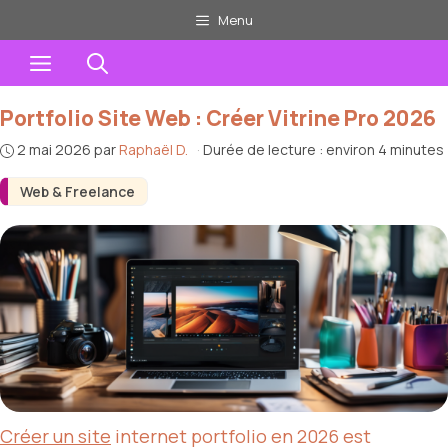
Aller
Menu
au
Menu
contenu
Portfolio Site Web : Créer Vitrine Pro 2026
2 mai 2026
par
Raphaël D.
·
Durée de lecture : environ 4 minutes
Web & Freelance
Créer un site
internet portfolio en 2026 est