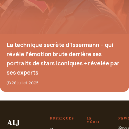
La technique secrète d’Issermann + qui
révèle l’émotion brute derrière ses
portraits de stars iconiques + révélée par
ses experts
28 juillet 2025
RUBRIQUES
LE
NEW
ALJ
MÉDIA
Recev