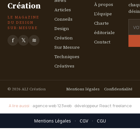
News
Création
À propos
chaqu
Articles
désin
L'équipe
LE MAGAZINE
Conseils
Charte
DU DESIGN
Design
SUR-MESURE
éditoriale
Création
f
𝕏
≋
Contact
Sur Mesure
Techniques
Créatives
© 2026 ALJ Création
Mentions légales
Confidentialité
A lire aussi :
agence web 123web
·
développeur React freelance
Mentions Légales
·
CGV
·
CGU