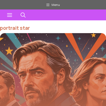
Aller
Menu
au
Menu
contenu
portrait star