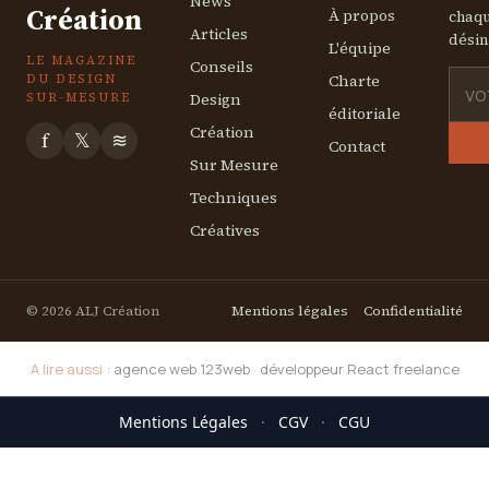
News
Création
À propos
chaqu
Articles
désin
L'équipe
LE MAGAZINE
Conseils
Charte
DU DESIGN
Design
SUR-MESURE
éditoriale
Création
f
𝕏
≋
Contact
Sur Mesure
Techniques
Créatives
© 2026 ALJ Création
Mentions légales
Confidentialité
A lire aussi :
agence web 123web
·
développeur React freelance
Mentions Légales
·
CGV
·
CGU