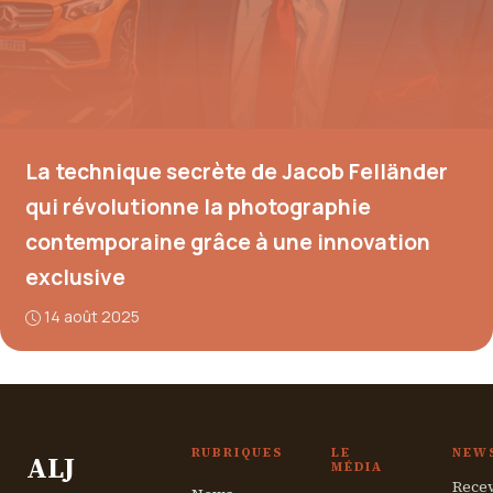
La technique secrète de Jacob Felländer
qui révolutionne la photographie
contemporaine grâce à une innovation
exclusive
14 août 2025
RUBRIQUES
LE
NEW
ALJ
MÉDIA
Recev