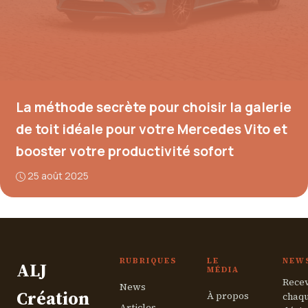
La méthode secrète pour choisir la galerie
de toit idéale pour votre Mercedes Vito et
booster votre productivité sofort
25 août 2025
RUBRIQUES
LE
NEW
ALJ
MÉDIA
Recev
News
Création
À propos
chaqu
Articles