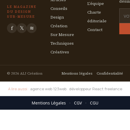
désin
L'équipe
LE MAGAZINE
Conseils
Charte
DU DESIGN
Design
SUR-MESURE
éditoriale
Création
f
𝕏
≋
Contact
Sur Mesure
Techniques
Créatives
© 2026 ALJ Création
Mentions légales
Confidentialité
A lire aussi :
agence web 123web
·
développeur React freelance
Mentions Légales
·
CGV
·
CGU