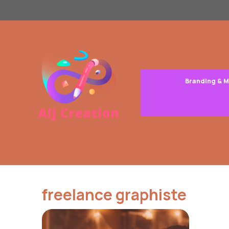
Aller
au
contenu
Branding & 
freelance graphiste