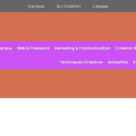
À propos
ALJ Création
L’équipe
Marque
Web & Freelance
Marketing & Communication
Création 
Techniques Créatives
Actualités
À