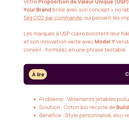
Votre
Proposition de Valeur Unique (USP)
Your Brand
brille avec son concept « no la
5kg CO2 par commande
, surpassant les im
Les marques à USP claire boostent leur fid
et son innovation verte avec
Model Y
vend
conseil : formulez en une phrase testable.
À lire
C
Problème : Vêtements jetables pollu
Solution : Coton bio recyclé de
Buil
Bénéfice : Style personnalisé, éco-re