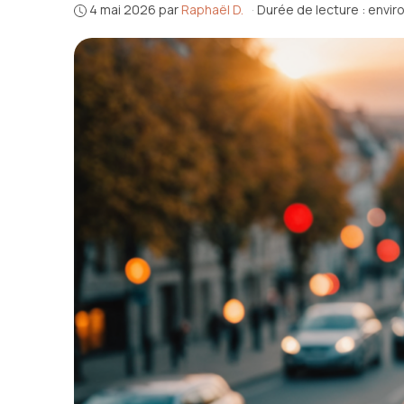
4 mai 2026
par
Raphaël D.
·
Durée de lecture : envir