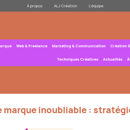
À propos
ALJ Création
L’équipe
Marque
Web & Freelance
Marketing & Communication
Création 
Techniques Créatives
Actualités
À
marque inoubliable : stratégi