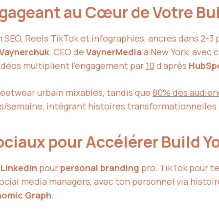
gageant au Cœur de Votre Bui
 SEO, Reels TikTok et infographies, ancrés dans 2-3 
 Vaynerchuk
, CEO de
VaynerMedia
à New York, avec 
vidéos multiplient l’engagement par
10
d’après
HubSpo
eetwear urbain mixables, tandis que
80% des audien
ts/semaine, intégrant histoires transformationnelles
ociaux pour Accélérer Build Y
,
LinkedIn
pour
personal branding
pro, TikTok pour t
ocial media managers, avec ton personnel via histoi
nomic Graph
.