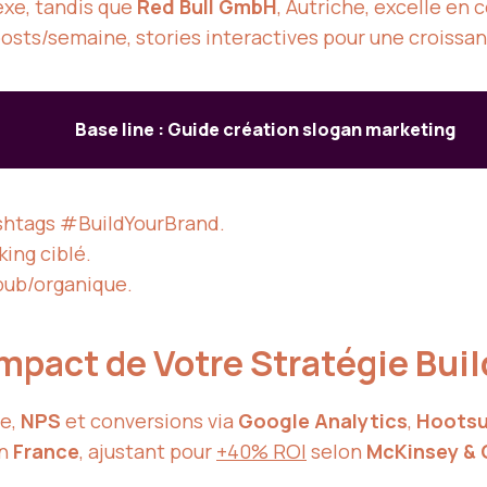
exe, tandis que
Red Bull GmbH
, Autriche, excelle e
posts/semaine, stories interactives pour une croissa
Base line : Guide création slogan marketing
ashtags #BuildYourBrand.
ing ciblé.
 pub/organique.
Impact de Votre Stratégie Bui
e,
NPS
et conversions via
Google Analytics
,
Hootsu
en
France
, ajustant pour
+40% ROI
selon
McKinsey &