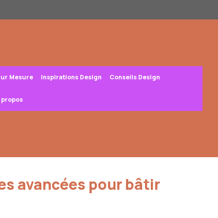
Sur Mesure
Inspirations Design
Conseils Design
 propos
es avancées pour bâtir