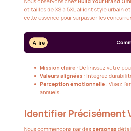
Nous observons chez
Build Your Brand G
et tailles de XS à 5XL allient style urbain 
cette essence pour surpasser les concurre
À lire
Comme
Mission claire
: Définissez votre p
Valeurs alignées
: Intégrez durabili
Perception émotionnelle
: Visez l’
annuels.
Identifier Précisément V
Nous commençons par des
personas
détai