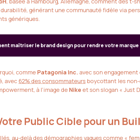
mbH
, basée à Hambourg, Allemagne, comment des t-s
et durabilité, générant une communauté fidèle via pers
nts génériques.
nt maîtriser le brand design pour rendre votre marque 
ourquoi, comme
Patagonia Inc.
avec son engagement 
té, avec
62% des consommateurs
boycottant les non
empowerment, à l’image de
Nike
et son slogan « Just D
otre Public Cible pour un Bui
llés, au-delà des démographies vagues comme « fem