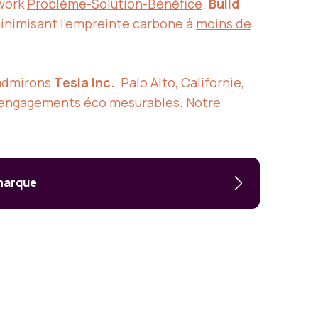
ework
Problème-Solution-Bénéfice
.
Build
minimisant l’empreinte carbone à
moins de
 admirons
Tesla Inc.
, Palo Alto, Californie,
 engagements éco mesurables. Notre
 marque