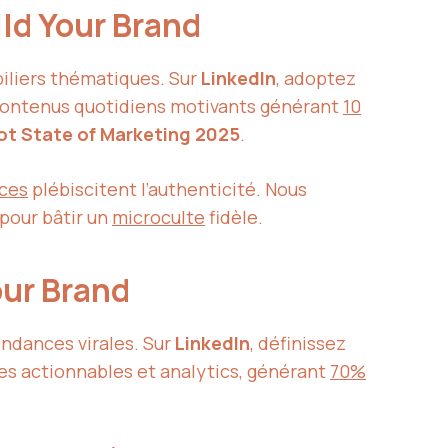
ld Your Brand
piliers thématiques. Sur
LinkedIn
, adoptez
contenus quotidiens motivants générant
10
t State of Marketing 2025
.
ces
plébiscitent l’authenticité. Nous
 pour bâtir un
microculte
fidèle.
our Brand
endances virales. Sur
LinkedIn
, définissez
res actionnables et analytics, générant
70%