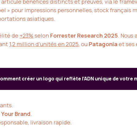
articule bénéfices distincts et preuves, via le fram
bel » pour impressions personnelles, stock français 
portations asiatiques.
élité de
+23%
selon
Forrester Research 2025
. Nous
ant
1,2 million d’unités en 2025
, ou
Patagonia
et ses
omment créer un logo qui reflète l’ADN unique de votre
ants.
d Your Brand
.
sponsable, livraison rapide.