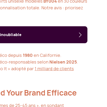
hirts unisexe modèles
BY004
en 30 couleurs
onnalisation totale. Notre avis : priorisez
inoubliable
éco depuis
1980
en Californie.
-éco-responsables selon
Nielsen 2025
.
o It » adopté par
1 milliard de clients
ld Your Brand Efficace
mes de 25-45 ans », en sondant