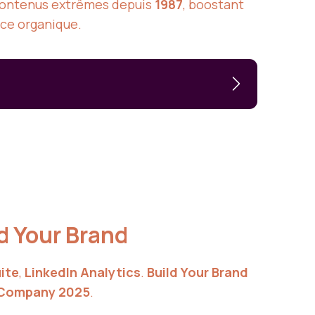
n contenus extrêmes depuis
1987
, boostant
nce organique.
ld Your Brand
ite
,
LinkedIn Analytics
.
Build Your Brand
 Company 2025
.