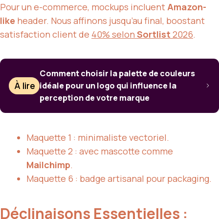
Pour un e-commerce, mockups incluent
Amazon-
like
header. Nous affinons jusqu’au final, boostant
satisfaction client de
40% selon
Sortlist
2026
.
Comment choisir la palette de couleurs
À lire
idéale pour un logo qui influence la
perception de votre marque
Maquette 1 : minimaliste vectoriel.
Maquette 2 : avec mascotte comme
Mailchimp
.
Maquette 6 : badge artisanal pour packaging.
Déclinaisons Essentielles :