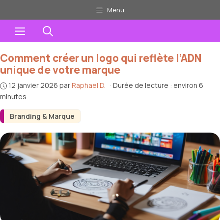
Aller
Menu
au
Menu
contenu
Comment créer un logo qui reflète l’ADN
unique de votre marque
12 janvier 2026
par
Raphaël D.
·
Durée de lecture : environ 6
minutes
Branding & Marque