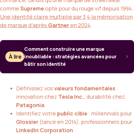
comme
Supreme
opte pour du rouge vif depuis 1994.
Une identité claire multiplie par 3,4
la mémorisation
de marque
d’après
Gartner
en 2024
.
Comment construire une marque
À lire
inoubliable : stratégies avancées pour
bâtir son identité
Définissez vos
valeurs fondamentales
:
innovation chez
Tesla Inc.
, durabilité chez
Patagonia
.
Identifiez votre
public cible
: millennials pour
Glossier
(lancé en 2014), professionnels pour
LinkedIn Corporation
.