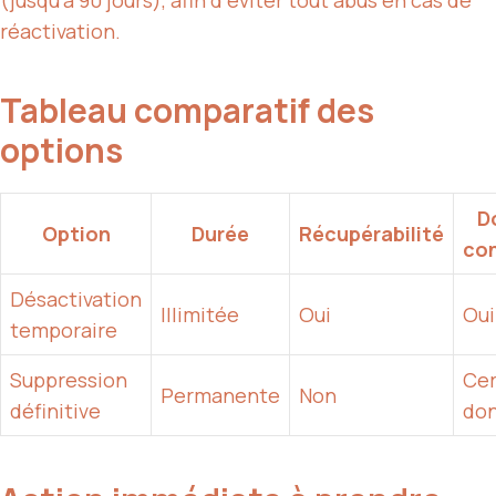
(jusqu’à 90 jours), afin d’éviter tout abus en cas de
réactivation.
Tableau comparatif des
options
D
Option
Durée
Récupérabilité
co
Désactivation
Illimitée
Oui
Oui
temporaire
Suppression
Cer
Permanente
Non
définitive
do