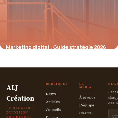
Marketing digital : Guide stratégie 2026
7 juillet 2026
RUBRIQUES
LE
NEW
ALJ
MÉDIA
Recev
News
Création
À propos
chaqu
Articles
désin
L'équipe
LE MAGAZINE
Conseils
Charte
DU DESIGN
Design
SUR-MESURE