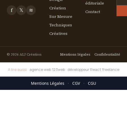
éditoriale
Création
f
𝕏
≋
Contact
Sur Mesure
Techniques
Créatives
© 2026 ALJ Création
Mentions légales
Confidentialité
A lire aussi :
agence web 123web
·
développeur React freelance
Mentions Légales
·
CGV
·
CGU