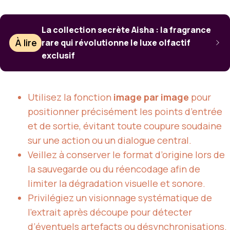
La collection secrète Aisha : la fragrance
À lire
rare qui révolutionne le luxe olfactif
exclusif
Utilisez la fonction
image par image
pour
positionner précisément les points d’entrée
et de sortie, évitant toute coupure soudaine
sur une action ou un dialogue central.
Veillez à conserver le format d’origine lors de
la sauvegarde ou du réencodage afin de
limiter la dégradation visuelle et sonore.
Privilégiez un visionnage systématique de
l’extrait après découpe pour détecter
d’éventuels artefacts ou désynchronisations.