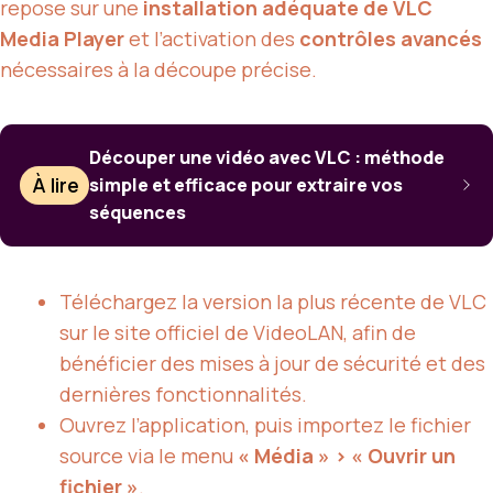
repose sur une
installation adéquate de VLC
Media Player
et l’activation des
contrôles avancés
nécessaires à la découpe précise.
Découper une vidéo avec VLC : méthode
À lire
simple et efficace pour extraire vos
séquences
Téléchargez la version la plus récente de VLC
sur le site officiel de VideoLAN, afin de
bénéficier des mises à jour de sécurité et des
dernières fonctionnalités.
Ouvrez l’application, puis importez le fichier
source via le menu
« Média » > « Ouvrir un
fichier »
.