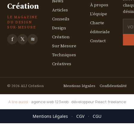
News
Création
À propos
chaqu
Articles
désin
L'équipe
LE MAGAZINE
Conseils
Charte
DU DESIGN
Design
SUR-MESURE
éditoriale
Création
f
𝕏
≋
Contact
Sur Mesure
Techniques
Créatives
© 2026 ALJ Création
Mentions légales
Confidentialité
A lire aussi :
agence web 123web
·
développeur React freelance
Mentions Légales
·
CGV
·
CGU