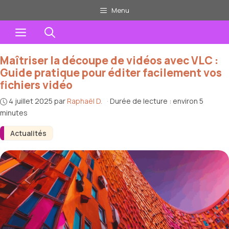
Aller
Menu
au
Menu
contenu
Maîtriser la découpe de vidéos avec VLC :
Guide pratique pour éditer facilement vos
fichiers vidéo
4 juillet 2025
par
Raphaël D.
·
Durée de lecture : environ 5
minutes
Actualités