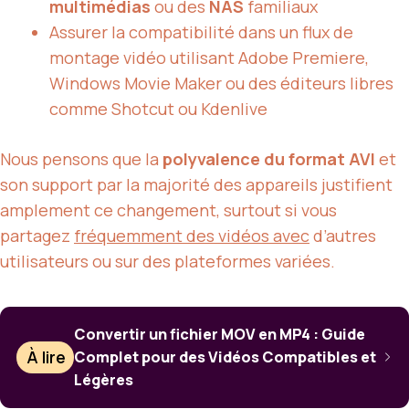
multimédias
ou des
NAS
familiaux
Assurer la compatibilité dans un flux de
montage vidéo utilisant Adobe Premiere,
Windows Movie Maker ou des éditeurs libres
comme Shotcut ou Kdenlive
Nous pensons que la
polyvalence du format AVI
et
son support par la majorité des appareils justifient
amplement ce changement, surtout si vous
partagez
fréquemment des vidéos avec
d’autres
utilisateurs ou sur des plateformes variées.
Convertir un fichier MOV en MP4 : Guide
À lire
Complet pour des Vidéos Compatibles et
Légères