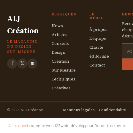
7 août 2025
RUBRIQUES
LE
NEW
ALJ
MÉDIA
Recev
News
Création
À propos
chaqu
Articles
désin
L'équipe
LE MAGAZINE
Conseils
Charte
DU DESIGN
Design
SUR-MESURE
éditoriale
Création
f
𝕏
≋
Contact
Sur Mesure
Techniques
Créatives
© 2026 ALJ Création
Mentions légales
Confidentialité
A lire aussi :
agence web 123web
·
développeur React freelance