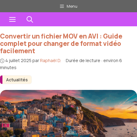
Aller
Menu
au
Menu
contenu
Convertir un fichier MOV en AVI : Guide
complet pour changer de format vidéo
facilement
4 juillet 2025
par
Raphaël D.
·
Durée de lecture : environ 6
minutes
Actualités