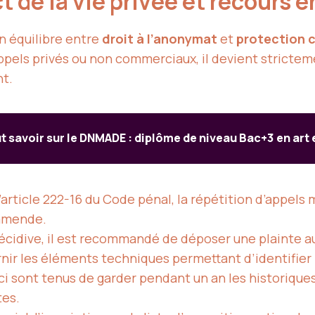
 de la vie privée et recours 
un équilibre entre
droit à l’anonymat
et
protection 
pels privés ou non commerciaux, il devient stricteme
t.
t savoir sur le DNMADE : diplôme de niveau Bac+3 en art 
l’article 222-16 du Code pénal, la répétition d’appels m
’amende.
récidive, il est recommandé de déposer une plainte a
nir les éléments techniques permettant d’identifier l
ci sont tenus de garder pendant un an les historique
tes.