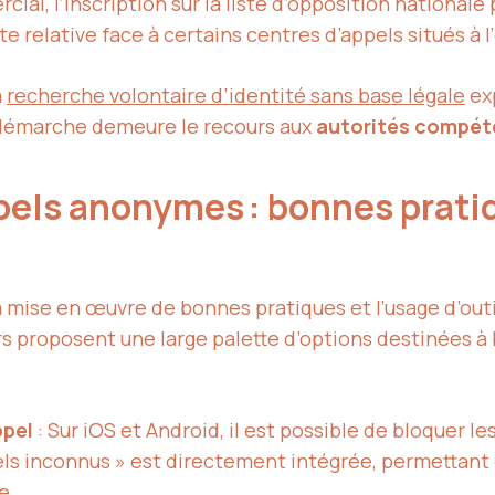
al, l’inscription sur la liste d’opposition nationale
ste relative face à certains centres d’appels situés à l
a
recherche volontaire d’identité sans base légale
exp
e démarche demeure le recours aux
autorités compét
appels anonymes : bonnes prati
a mise en œuvre de bonnes pratiques et l’usage d’out
s proposent une large palette d’options destinées à b
ppel
: Sur iOS et Android, il est possible de bloquer l
ppels inconnus » est directement intégrée, permettant
e.