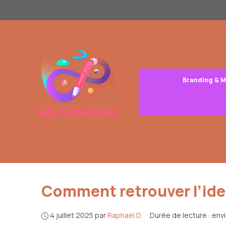
Aller
au
contenu
Branding & 
Comment retrouver l’iden
4 juillet 2025
par
Raphaël D.
·
Durée de lecture : env