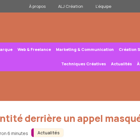
À propos
ALJ Création
L’équipe
Marque
Web & Freelance
Marketing & Communication
Création 
Techniques Créatives
Actualités
À
tité derrière un appel masqué
Actualités
iron 6 minutes