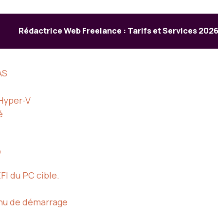
Rédactrice Web Freelance : Tarifs et Services 202
AS
 Hyper-V
é
B
FI du PC cible.
nu de démarrage