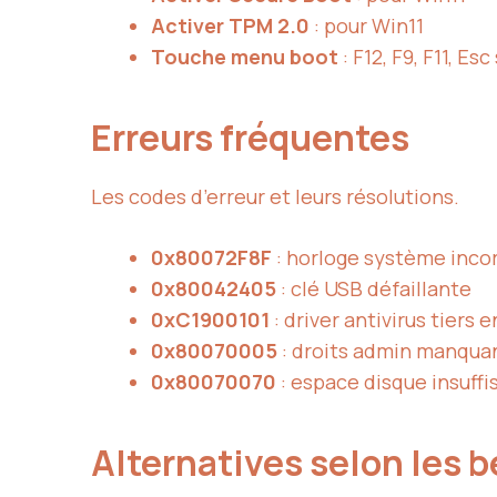
Activer TPM 2.0
: pour Win11
Touche menu boot
: F12, F9, F11, E
Erreurs fréquentes
Les codes d’erreur et leurs résolutions.
0x80072F8F
: horloge système inco
0x80042405
: clé USB défaillante
0xC1900101
: driver antivirus tiers e
0x80070005
: droits admin manqua
0x80070070
: espace disque insuffi
Alternatives selon les 