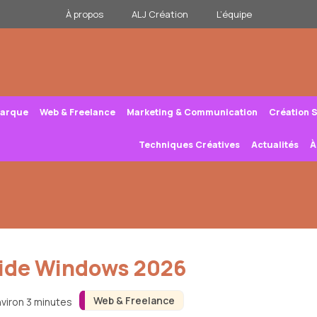
À propos
ALJ Création
L’équipe
Marque
Web & Freelance
Marketing & Communication
Création 
Techniques Créatives
Actualités
À
uide Windows 2026
Web & Freelance
nviron 3 minutes