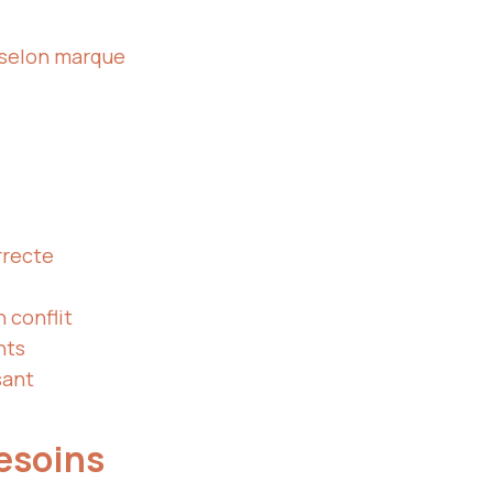
sc selon marque
rrecte
n conflit
nts
sant
besoins