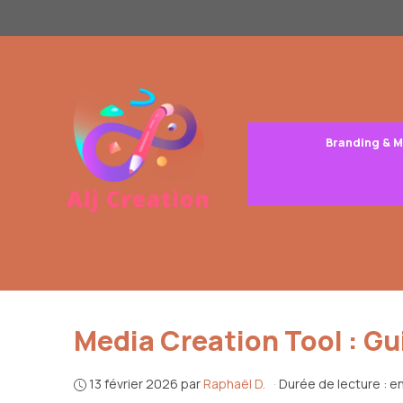
Aller
au
contenu
Branding & 
Media Creation Tool : G
13 février 2026
par
Raphaël D.
·
Durée de lecture : e