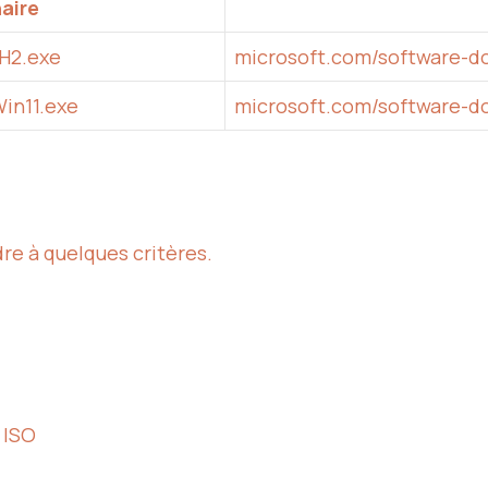
naire
H2.exe
microsoft.com/software-
in11.exe
microsoft.com/software-d
e
re à quelques critères.
i ISO