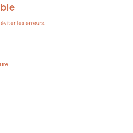
able
viter les erreurs.
ture