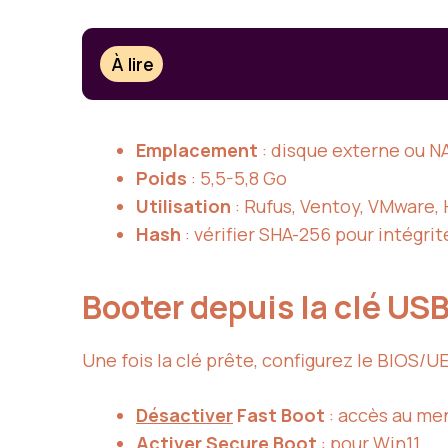
À lire
Emplacement
: disque externe ou N
Poids
: 5,5-5,8 Go
Utilisation
: Rufus, Ventoy, VMware,
Hash
: vérifier SHA-256 pour intégrit
Booter depuis la clé US
Une fois la clé prête, configurez le BIOS/UE
Désactiver
Fast Boot
: accès au me
Activer Secure Boot
: pour Win11