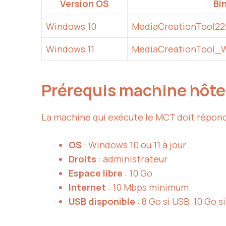
Version OS
Bi
Windows 10
MediaCreationTool22
Windows 11
MediaCreationTool_W
Prérequis machine hôt
La machine qui exécute le MCT doit répond
OS
: Windows 10 ou 11 à jour
Droits
: administrateur
Espace libre
: 10 Go
Internet
: 10 Mbps minimum
USB disponible
: 8 Go si USB, 10 Go s