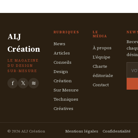
7 mai 2026
RUBRIQUES
LE
NEW
ALJ
MÉDIA
Recev
News
Création
À propos
chaqu
Articles
désin
L'équipe
LE MAGAZINE
Conseils
Charte
DU DESIGN
Design
SUR-MESURE
éditoriale
Création
f
𝕏
≋
Contact
Sur Mesure
Techniques
Créatives
© 2026 ALJ Création
Mentions légales
Confidentialité