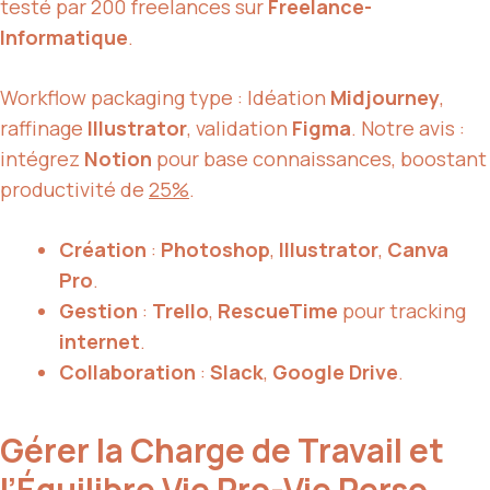
testé par 200 freelances sur
Freelance-
Informatique
.
Workflow packaging type : Idéation
Midjourney
,
raffinage
Illustrator
, validation
Figma
. Notre avis :
intégrez
Notion
pour base connaissances, boostant
productivité de
25%
.
Création
:
Photoshop
,
Illustrator
,
Canva
Pro
.
Gestion
:
Trello
,
RescueTime
pour tracking
internet
.
Collaboration
:
Slack
,
Google Drive
.
Gérer la Charge de Travail et
l’Équilibre Vie Pro-Vie Perso