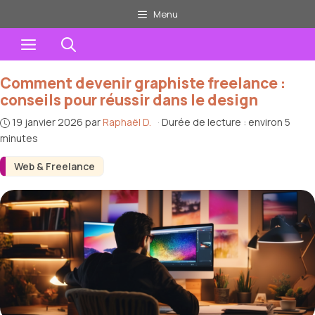
Aller
Menu
au
Menu
contenu
Comment devenir graphiste freelance :
conseils pour réussir dans le design
19 janvier 2026
par
Raphaël D.
·
Durée de lecture : environ 5
minutes
Web & Freelance