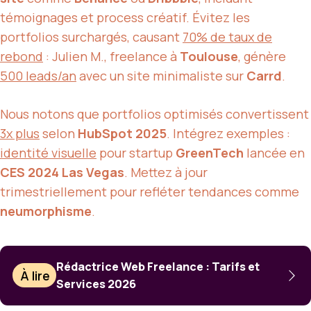
témoignages et process créatif. Évitez les
portfolios surchargés, causant
70% de taux de
rebond
: Julien M., freelance à
Toulouse
, génère
500 leads/an
avec un site minimaliste sur
Carrd
.
Nous notons que portfolios optimisés convertissent
3x plus
selon
HubSpot 2025
. Intégrez exemples :
identité visuelle
pour startup
GreenTech
lancée en
CES 2024 Las Vegas
. Mettez à jour
trimestriellement pour refléter tendances comme
neumorphisme
.
Rédactrice Web Freelance : Tarifs et
À lire
Services 2026