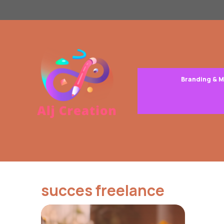
Aller
au
contenu
Branding & 
succes freelance