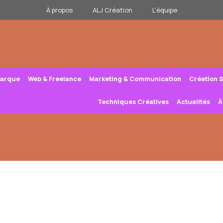
À propos
ALJ Création
L’équipe
Marque
Web & Freelance
Marketing & Communication
Création 
Techniques Créatives
Actualités
À