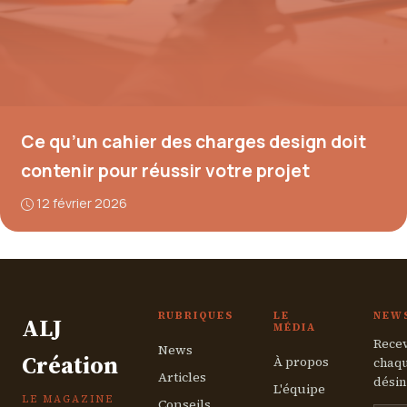
Ce qu’un cahier des charges design doit
contenir pour réussir votre projet
12 février 2026
RUBRIQUES
LE
NEW
ALJ
MÉDIA
Recev
News
Création
À propos
chaqu
Articles
désin
L'équipe
LE MAGAZINE
Conseils