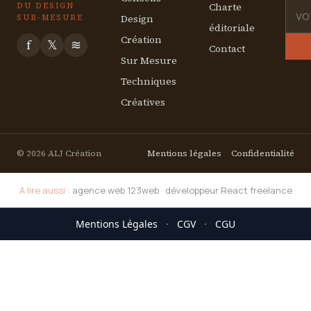
Charte
DU DESIGN
Design
SUR-MESURE
éditoriale
Création
f
𝕏
≋
Contact
Sur Mesure
Techniques
Créatives
© 2026 ALJ Création
Mentions légales
Confidentialité
A lire aussi :
agence web 123web
·
développeur React freelance
Mentions Légales
·
CGV
·
CGU