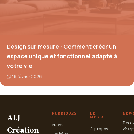
Design sur mesure : Comment créer un
espace unique et fonctionnel adapté à
votre vie
16 février 2026
RUBRIQUES
LE
NEW
ALJ
MÉDIA
Recev
News
Création
À propos
chaqu
Articles