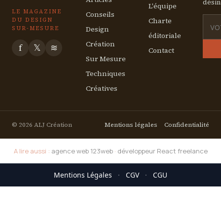
désin
L'équipe
LE MAGAZINE
Conseils
Charte
DU DESIGN
Design
SUR-MESURE
éditoriale
Création
f
𝕏
≋
Contact
Sur Mesure
Techniques
Créatives
© 2026 ALJ Création
Mentions légales
Confidentialité
A lire aussi :
agence web 123web
·
développeur React freelance
Mentions Légales
·
CGV
·
CGU