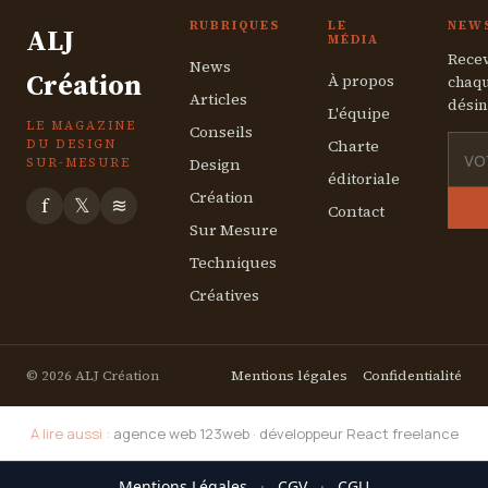
RUBRIQUES
LE
NEW
ALJ
MÉDIA
Recev
News
Création
À propos
chaqu
Articles
désin
L'équipe
LE MAGAZINE
Conseils
Charte
DU DESIGN
Design
SUR-MESURE
éditoriale
Création
f
𝕏
≋
Contact
Sur Mesure
Techniques
Créatives
© 2026 ALJ Création
Mentions légales
Confidentialité
A lire aussi :
agence web 123web
·
développeur React freelance
Mentions Légales
·
CGV
·
CGU