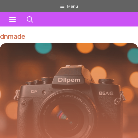
Aller
Menu
au
Menu
contenu
dnmade