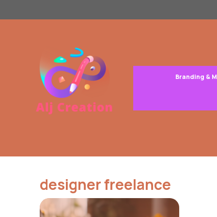
Aller
au
contenu
Branding & 
designer freelance