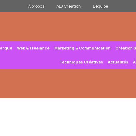
À propos
ALJ Création
L’équipe
Marque
Web & Freelance
Marketing & Communication
Création 
Techniques Créatives
Actualités
À