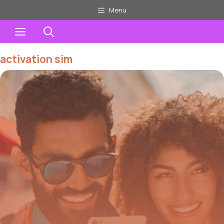
Aller
Menu
au
Menu
contenu
activation sim