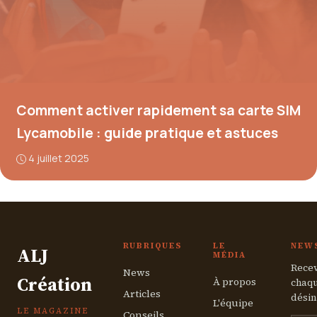
Comment activer rapidement sa carte SIM
Lycamobile : guide pratique et astuces
4 juillet 2025
RUBRIQUES
LE
NEW
ALJ
MÉDIA
Recev
News
Création
À propos
chaqu
Articles
désin
L'équipe
LE MAGAZINE
Conseils