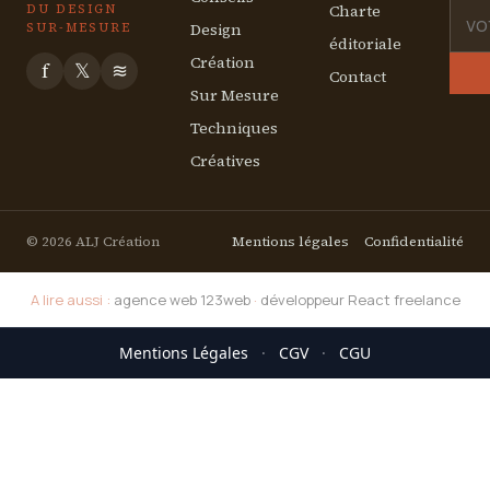
Charte
DU DESIGN
Design
SUR-MESURE
éditoriale
Création
f
𝕏
≋
Contact
Sur Mesure
Techniques
Créatives
© 2026 ALJ Création
Mentions légales
Confidentialité
A lire aussi :
agence web 123web
·
développeur React freelance
Mentions Légales
·
CGV
·
CGU