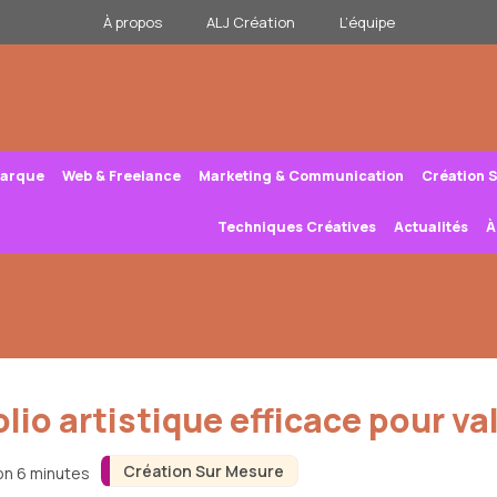
À propos
ALJ Création
L’équipe
Marque
Web & Freelance
Marketing & Communication
Création 
Techniques Créatives
Actualités
À
o artistique efficace pour val
Création Sur Mesure
ron 6 minutes