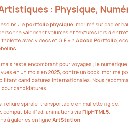
 Artistiques : Physique, Numé
esoins : le
portfolio physique
imprimé sur papier ha
 personne valorisant volumes et textures lors d’entre
tablette avec vidéos et GIF via
Adobe Portfolio
, éc
belins
.
é mais reste encombrant pour voyages ; le numérique
000 vues en un mois en 2025, contre un book imprimé po
acilitant candidatures internationales. Nous recomma
s pour candidatures.
 reliure spirale, transportable en mallette rigide.
, compatible iPad, animations via
FlipHTML5
.
ns à galeries en ligne
ArtStation
.