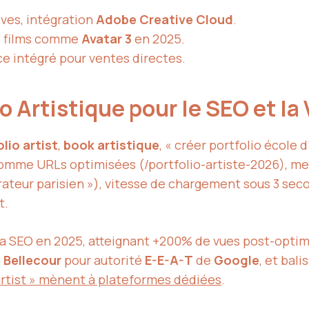
ves, intégration
Adobe Creative Cloud
.
ts films comme
Avatar 3
en 2025.
e intégré pour ventes directes.
 Artistique pour le SEO et la 
lio artist
,
book artistique
, « créer portfolio école d
 comme URLs optimisées (/portfolio-artiste-2026), m
rateur parisien »), vitesse de chargement sous 3 sec
t.
 via SEO en 2025, atteignant +200% de vues post-optim
 Bellecour
pour autorité
E-E-A-T
de
Google
, et bal
artist » mènent à plateformes dédiées
.