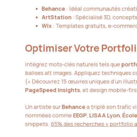
Behance
: Idéal communautés créati
ArtStation
: Spécialisé 3D, concep
Wix
: Templates gratuits, e-commerc
Optimiser Votre Portfolio
Intégrez mots-clés naturels tels que
portfo
balises alt images. Appliquez techniques
(« Découvrez 15 œuvres uniques d’un illust
PageSpeed Insights
, et design mobile-firs
Un artiste sur
Behance
a triplé son trafic
nommées comme
EEGP
,
LISAA Lyon
,
École
snippets.
65% des recherches « portfolio 