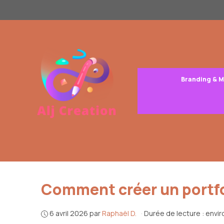
Aller
au
contenu
Branding & 
Comment créer un portfoli
6 avril 2026
par
Raphaël D.
·
Durée de lecture : envi