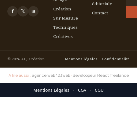
éditoriale
Création
f
𝕏
≋
Contact
Sur Mesure
Techniques
Créatives
© 2026 ALJ Création
Mentions légales
Confidentialité
A lire aussi :
agence web 123web
·
développeur React freelance
Mentions Légales
·
CGV
·
CGU