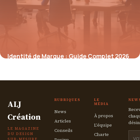
Identité de Marque : Guide Complet 2026
3 mai 2026
RUBRIQUES
LE
NEW
ALJ
MÉDIA
Recev
News
Création
À propos
chaqu
Articles
désin
L'équipe
LE MAGAZINE
Conseils
Charte
DU DESIGN
Design
SUR-MESURE