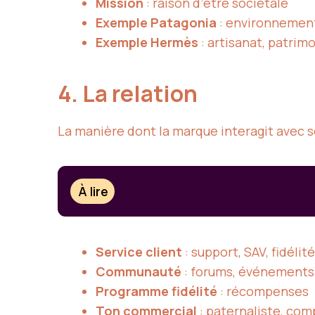
Mission
: raison d’être sociétale
Exemple Patagonia
: environnement
Exemple Hermès
: artisanat, patrim
4. La relation
La manière dont la marque interagit avec s
À lire
Service client
: support, SAV, fidélité
Communauté
: forums, événements
Programme fidélité
: récompenses
Ton commercial
: paternaliste, com