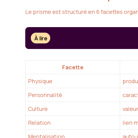
Le prisme est structuré en 6 facettes org
À lire
Facette
Physique
produi
Personnalité
carac
Culture
valeur
Relation
lien 
Mentalisation
auto-