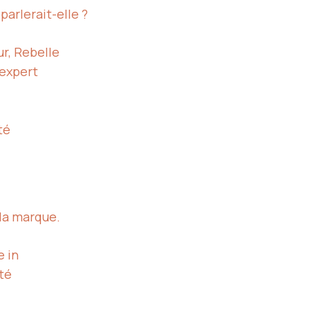
arlerait-elle ?
ur, Rebelle
 expert
té
 la marque.
e in
ité