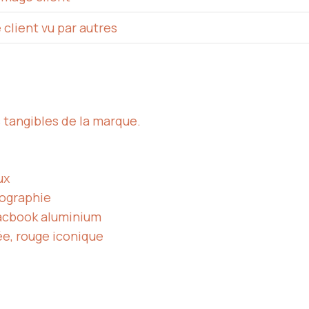
 client vu par autres
 tangibles de la marque.
ux
nographie
acbook aluminium
ée, rouge iconique