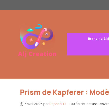
Aller
au
contenu
Branding & 
Prism de Kapferer : Modè
7 avril 2026
par
Raphaël D.
·
Durée de lecture : envir