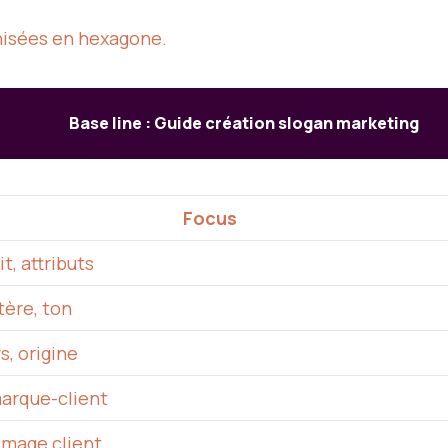
anisées en hexagone.
Base line : Guide création slogan marketing
Focus
t, attributs
tère, ton
s, origine
marque-client
image client