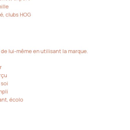
ille
té, clubs HOG
a de lui-même en utilisant la marque.
r
rçu
 soi
mpli
ant, écolo