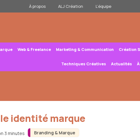
À propos
ALJ Création
L’équipe
Marque
Web & Freelance
Marketing & Communication
Création 
Techniques Créatives
Actualités
À
le identité marque
Branding & Marque
on 3 minutes