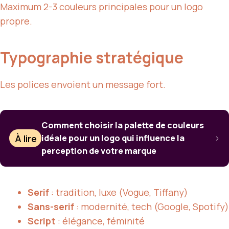
Maximum 2-3 couleurs principales pour un logo
propre.
Typographie stratégique
Les polices envoient un message fort.
Comment choisir la palette de couleurs
À lire
idéale pour un logo qui influence la
perception de votre marque
Serif
: tradition, luxe (Vogue, Tiffany)
Sans-serif
: modernité, tech (Google, Spotify)
Script
: élégance, féminité