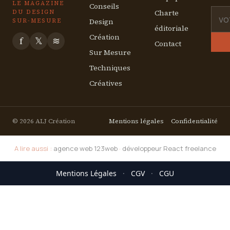
LE MAGAZINE
Conseils
Charte
DU DESIGN
Design
SUR-MESURE
éditoriale
Création
f
𝕏
≋
Contact
Sur Mesure
Techniques
Créatives
© 2026 ALJ Création
Mentions légales
Confidentialité
A lire aussi :
agence web 123web
·
développeur React freelance
Mentions Légales
·
CGV
·
CGU